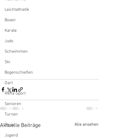
Leichtathletik
Boxen
Karate
Judo
Schwimmen
Ski
Bogenschießen
Dart
Reha-Sport
Senioren
Turnen
Alle ansehen
Aktuelle Beiträge
Tipps
Jugend