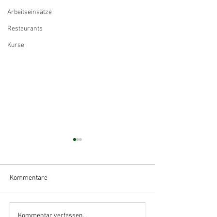
Arbeitseinsätze
Restaurants
Kurse
Kommentare
Begeisterndes
Schauturnen am
Kommentar verfassen...