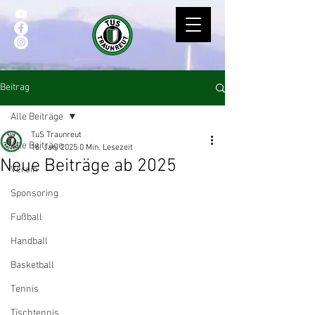
Beitrag
Alle Beiträge
TuS Traunreut
Alle Beiträge
16. Jan. 2025
0 Min. Lesezeit
Neue Beiträge ab 2025
Verein
Sponsoring
Fußball
Handball
Basketball
Tennis
Tischtennis