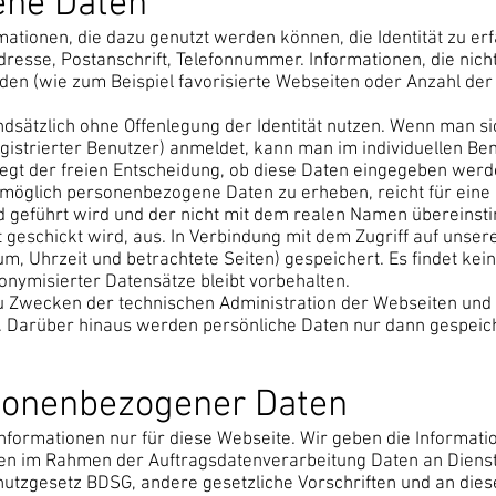
ene Daten
tionen, die dazu genutzt werden können, die Identität zu erf
resse, Postanschrift, Telefonnummer. Informationen, die nicht
den (wie zum Beispiel favorisierte Webseiten oder Anzahl der N
sätzlich ohne Offenlegung der Identität nutzen. Wenn man sic
registrierter Benutzer) anmeldet, kann man im individuellen Be
iegt der freien Entscheidung, ob diese Daten eingegeben werde
möglich personenbezogene Daten zu erheben, reicht für eine 
d geführt wird und der nicht mit dem realen Namen übereins
 geschickt wird, aus. In Verbindung mit dem Zugriff auf unser
um, Uhrzeit und betrachtete Seiten) gespeichert. Es findet 
nonymisierter Datensätze bleibt vorbehalten.
zu Zwecken der technischen Administration der Webseiten un
. Darüber hinaus werden persönliche Daten nur dann gespeiche
rsonenbezogener Daten
ormationen nur für diese Webseite. Wir geben die Informatio
llten im Rahmen der Auftragsdatenverarbeitung Daten an Dien
utzgesetz BDSG, andere gesetzliche Vorschriften und an dies