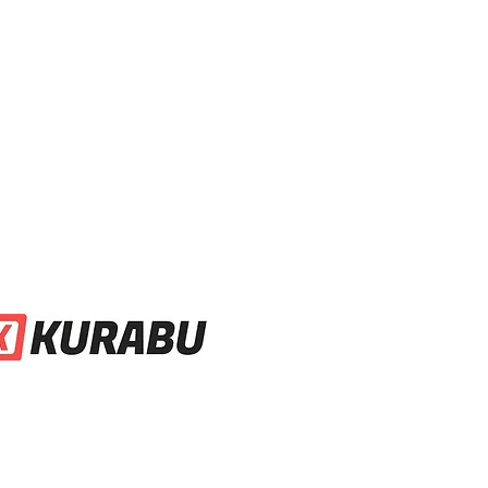
 2026 TuS Traunreut, All rights reserved.
r nutzen
KURABU!