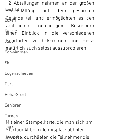
12 Abteilungen nahmen an der großen 
Leichtathletik
Veranstaltung auf dem gesamten 
Gelände teil und ermöglichten es den 
Boxen
zahlreichen neugierigen Besuchern 
Karate
einen Einblick in die verschiedenen 
Sportarten zu bekommen und diese 
Judo
natürlich auch selbst auszuprobieren.
Schwimmen
Ski
Bogenschießen
Dart
Reha-Sport
Senioren
Turnen
Mit einer Stempelkarte, die man sich am 
Tipps
Startpunkt beim Tennisplatz abholen 
musste, durchliefen die Teilnehmer die 
Jugend