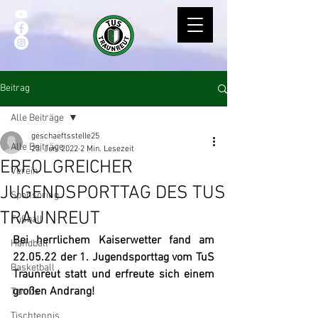
Beitrag
Alle Beiträge
geschaeftsstelle25
Alle Beiträge
23. Juni 2022
2 Min. Lesezeit
ERFOLGREICHER
Verein
JUGENDSPORTTAG DES TUS
Sponsoring
TRAUNREUT
Fußball
Bei herrlichem Kaiserwetter fand am 
Handball
22.05.22 der 1. Jugendsporttag vom TuS 
Basketball
Traunreut statt und erfreute sich einem 
großen Andrang!
Tennis
Tischtennis