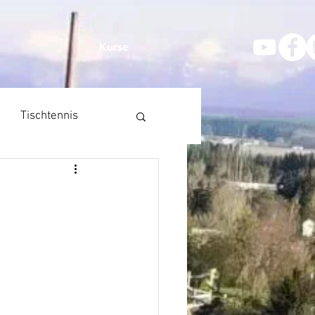
Kurse
Tischtennis
en
Dart
taurants
Kurse