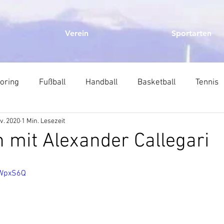
Verein
Sportarten
oring
Fußball
Handball
Basketball
Tennis
v. 2020
1 Min. Lesezeit
Karate
Judo
Schwimmen
Ski
Bogenschieß
n mit Alexander Callegari
Turnen
Tipps
Jugend
Arbeitseinsätze
Res
pWpxS6Q