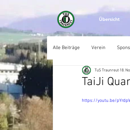
Übersicht
Alle Beiträge
Verein
Spons
TuS Traunreut
18. No
Leichtathletik
Boxen
TaiJi Qua
Reha-Sport
Senioren
https://youtu.be/pYrd